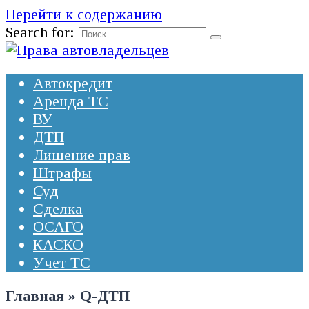
Перейти к содержанию
Search for:
Автокредит
Аренда ТС
ВУ
ДТП
Лишение прав
Штрафы
Суд
Сделка
ОСАГО
КАСКО
Учет ТС
Главная
»
Q-ДТП