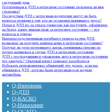
следующий день
Потерпевшая в ДТП в нетрезвом состоянии: положена ли мне
страховка?
Последствия ДТП с нетрезвым водителем: могут ли быть
вопросы полиции к тем, кто не остановил выпившего друга?
Попал в ДТП из-за отказа тормозов: как поступить, оформлено
на брата, ранее лишали прав за нетрезвое состояние — все
вопросы и ответы
Выплаты родственникам погибшего пешехода при ДТП:
возможно ли получить компенсацию в нетрезвом состоянии?
Получат ли дети потерявшего жизнь племянника пенсию по
потере кормильца в случае ДТП в нетрезвом состоянии
ДТП с пострадавшим и управление авто в нетрезвом состоянии:
что ожидать? Опытный юрист поможет разобраться
Избежать неправомерных обвинений: что делать, если вас
обвинили в ДТП, хотя вы были нетрезвым и не водили
автомобиль
Q-Виновник
Q-ДТП
Q-КАСКО
Q-Наказание
Q-ОСАГО