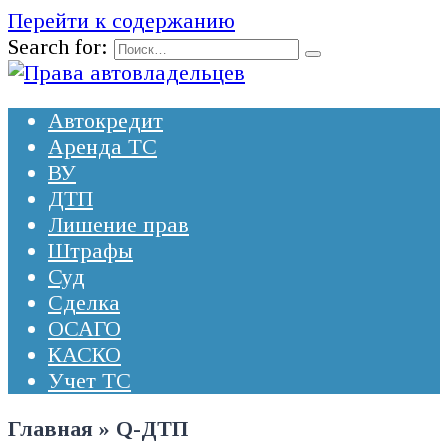
Перейти к содержанию
Search for:
Автокредит
Аренда ТС
ВУ
ДТП
Лишение прав
Штрафы
Суд
Сделка
ОСАГО
КАСКО
Учет ТС
Главная
»
Q-ДТП