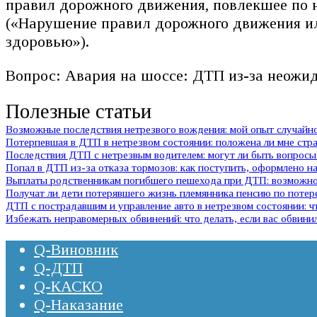
правил дорожного движения, повлекшее по 
(«Нарушение правил дорожного движения ил
здоровью»).
Вопрос: Авария на шоссе: ДТП из-за неожи
Полезные статьи
Возможные последствия нетрезвого вождения: мой опыт случай
Потерпевшая в ДТП в нетрезвом состоянии: положена ли мне стр
Последствия ДТП с нетрезвым водителем: могут ли быть вопросы 
Попал в ДТП из-за отказа тормозов: как поступить, оформлено на
Выплаты родственникам погибшего пешехода при ДТП: возможно 
Получат ли дети потерявшего жизнь племянника пенсию по потер
ДТП с пострадавшим и управление авто в нетрезвом состоянии:
Избежать неправомерных обвинений: что делать, если вас обвини
Q-Виновник
Q-ДТП
Q-КАСКО
Q-Наказание