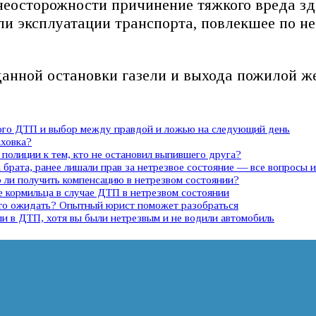
неосторожности причинение тяжкого вреда з
и эксплуатации транспорта, повлекшее по н
данной остановки газели и выхода пожилой 
ного ДТП и выбор между правдой и ложью на следующий день
аховка?
полиции к тем, кто не остановил выпившего друга?
 брата, ранее лишали прав за нетрезвое состояние — все вопросы 
ли получить компенсацию в нетрезвом состоянии?
е кормильца в случае ДТП в нетрезвом состоянии
 что ожидать? Опытный юрист поможет разобраться
ли в ДТП, хотя вы были нетрезвым и не водили автомобиль