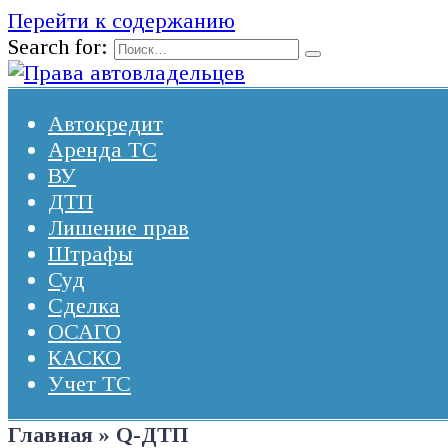
Перейти к содержанию
Search for:
Автокредит
Аренда ТС
ВУ
ДТП
Лишение прав
Штрафы
Суд
Сделка
ОСАГО
КАСКО
Учет ТС
Главная
»
Q-ДТП