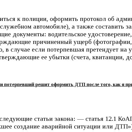
титься к полиции, оформить протокол об адм
служебном автомобиле), а также составить за
ие документы: водительское удостоверение, 
ерждающие причиненный ущерб (фотографии, с
го, в случае если потерпевшая претендует на
тверждающие ее убытки (счета, квитанции, до
сли потерпевший решит оформить ДТП после того, как я пр
следующие статьи закона: — статья 12.1 Ко
екшее создание аварийной ситуации или ДТП»