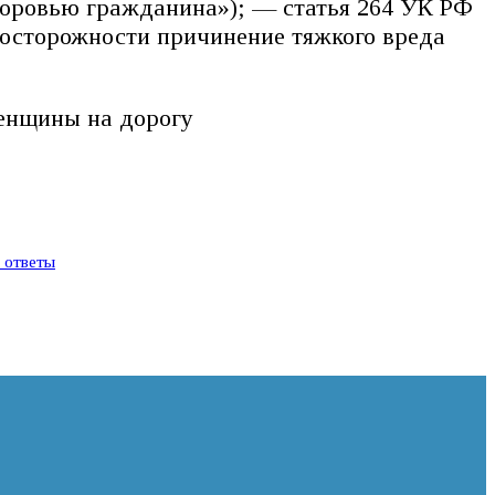
доровью гражданина»); — статья 264 УК РФ
еосторожности причинение тяжкого вреда
женщины на дорогу
и ответы