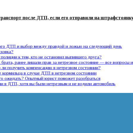
транспорт после ДТП, если его отправили на штрафстоянк
ного ДТП и выбор между правдой и ложью на следующий день
аховка?
полиции к тем, кто не остановил выпившего друга?
 брата, ранее лишали прав за нетрезвое состояние — все вопросы 
ли получить компенсацию в нетрезвом состоянии?
е кормильца в случае ДТП в нетрезвом состоянии
 что ожидать? Опытный юрист поможет разобраться
ли в ДТП, хотя вы были нетрезвым и не водили автомобиль