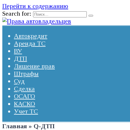
Перейти к содержанию
Search for:
Автокредит
Аренда ТС
ВУ
ДТП
Лишение прав
Штрафы
Суд
Сделка
ОСАГО
КАСКО
Учет ТС
Главная
»
Q-ДТП