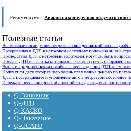
Рекомендуем!
Авария на мопеде: как получить свой 
Полезные статьи
Возможные последствия нетрезвого вождения: мой опыт случай
Потерпевшая в ДТП в нетрезвом состоянии: положена ли мне стр
Последствия ДТП с нетрезвым водителем: могут ли быть вопросы 
Попал в ДТП из-за отказа тормозов: как поступить, оформлено на
Выплаты родственникам погибшего пешехода при ДТП: возможно 
Получат ли дети потерявшего жизнь племянника пенсию по потер
ДТП с пострадавшим и управление авто в нетрезвом состоянии:
Избежать неправомерных обвинений: что делать, если вас обвини
Q-Виновник
Q-ДТП
Q-КАСКО
Q-Наказание
Q-ОСАГО