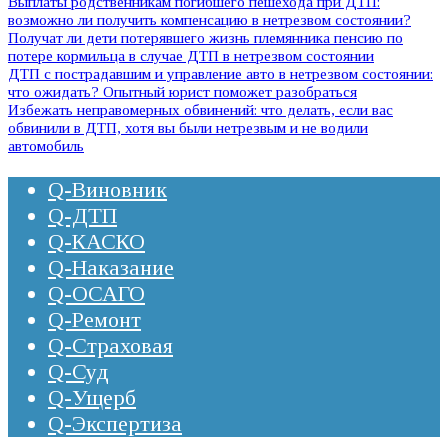
Выплаты родственникам погибшего пешехода при ДТП:
возможно ли получить компенсацию в нетрезвом состоянии?
Получат ли дети потерявшего жизнь племянника пенсию по
потере кормильца в случае ДТП в нетрезвом состоянии
ДТП с пострадавшим и управление авто в нетрезвом состоянии:
что ожидать? Опытный юрист поможет разобраться
Избежать неправомерных обвинений: что делать, если вас
обвинили в ДТП, хотя вы были нетрезвым и не водили
автомобиль
Q-Виновник
Q-ДТП
Q-КАСКО
Q-Наказание
Q-ОСАГО
Q-Ремонт
Q-Страховая
Q-Суд
Q-Ущерб
Q-Экспертиза