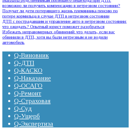
Выплаты родственникам погибшего пешехода при ДТП:
возможно ли получить компенсацию в нетрезвом состоянии?
Получат ли дети потерявшего жизнь племянника пенсию по
потере кормильца в случае ДТП в нетрезвом состоянии
ДТП с пострадавшим и управление авто в нетрезвом состоянии:
что ожидать? Опытный юрист поможет разобраться
Избежать неправомерных обвинений: что делать, если вас
обвинили в ДТП, хотя вы были нетрезвым и не водили
автомобиль
Q-Виновник
Q-ДТП
Q-КАСКО
Q-Наказание
Q-ОСАГО
Q-Ремонт
Q-Страховая
Q-Суд
Q-Ущерб
Q-Экспертиза