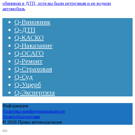
обвинили в ДТП, хотя вы были нетрезвым и не водили
автомобиль
Q-Виновник
Q-ДТП
Q-КАСКО
Q-Наказание
Q-ОСАГО
Q-Ремонт
Q-Страховая
Q-Суд
Q-Ущерб
Q-Экспертиза
Информация
Политика конфиденциальности
Правообладателям
© 2026 Права автовладельцев