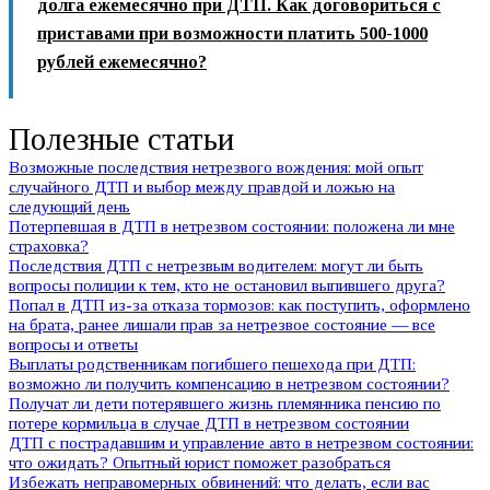
долга ежемесячно при ДТП. Как договориться с
приставами при возможности платить 500-1000
рублей ежемесячно?
Полезные статьи
Возможные последствия нетрезвого вождения: мой опыт
случайного ДТП и выбор между правдой и ложью на
следующий день
Потерпевшая в ДТП в нетрезвом состоянии: положена ли мне
страховка?
Последствия ДТП с нетрезвым водителем: могут ли быть
вопросы полиции к тем, кто не остановил выпившего друга?
Попал в ДТП из-за отказа тормозов: как поступить, оформлено
на брата, ранее лишали прав за нетрезвое состояние — все
вопросы и ответы
Выплаты родственникам погибшего пешехода при ДТП:
возможно ли получить компенсацию в нетрезвом состоянии?
Получат ли дети потерявшего жизнь племянника пенсию по
потере кормильца в случае ДТП в нетрезвом состоянии
ДТП с пострадавшим и управление авто в нетрезвом состоянии:
что ожидать? Опытный юрист поможет разобраться
Избежать неправомерных обвинений: что делать, если вас