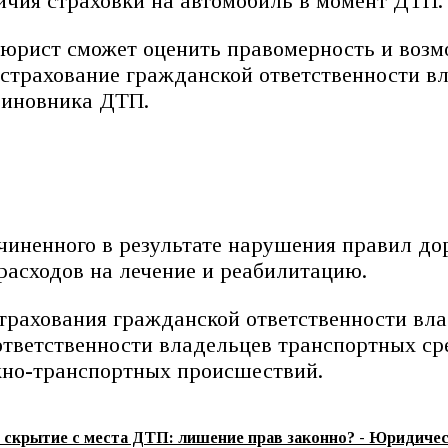
чия страховки на автомобиль в момент ДТП.
юрист сможет оценить правомерность и возм
е страхование гражданской ответственности в
виновника ДТП.
ичиненного в результате нарушения правил д
 расходов на лечение и реабилитацию.
 страхования гражданской ответственности вл
ответственности владельцев транспортных ср
ожно-транспортных происшествий.
и скрытие с места ДТП: лишение прав законно? - Юридиче