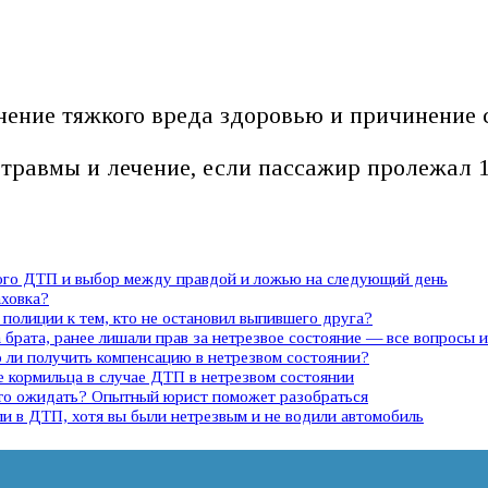
инение тяжкого вреда здоровью и причинение 
 травмы и лечение, если пассажир пролежал 
ного ДТП и выбор между правдой и ложью на следующий день
аховка?
полиции к тем, кто не остановил выпившего друга?
 брата, ранее лишали прав за нетрезвое состояние — все вопросы 
ли получить компенсацию в нетрезвом состоянии?
е кормильца в случае ДТП в нетрезвом состоянии
 что ожидать? Опытный юрист поможет разобраться
ли в ДТП, хотя вы были нетрезвым и не водили автомобиль