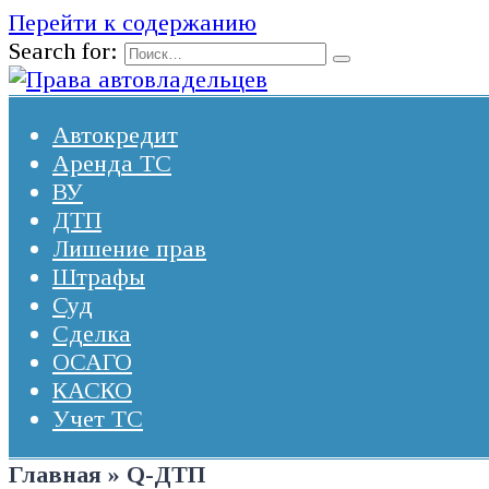
Перейти к содержанию
Search for:
Автокредит
Аренда ТС
ВУ
ДТП
Лишение прав
Штрафы
Суд
Сделка
ОСАГО
КАСКО
Учет ТС
Главная
»
Q-ДТП