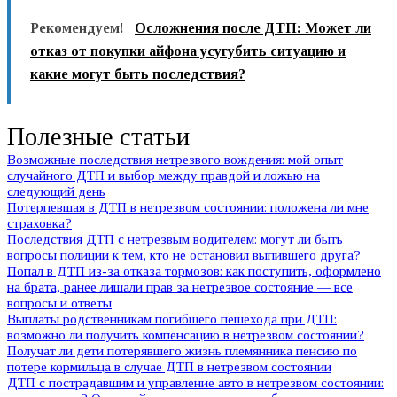
Рекомендуем!
Осложнения после ДТП: Может ли
отказ от покупки айфона усугубить ситуацию и
какие могут быть последствия?
Полезные статьи
Возможные последствия нетрезвого вождения: мой опыт
случайного ДТП и выбор между правдой и ложью на
следующий день
Потерпевшая в ДТП в нетрезвом состоянии: положена ли мне
страховка?
Последствия ДТП с нетрезвым водителем: могут ли быть
вопросы полиции к тем, кто не остановил выпившего друга?
Попал в ДТП из-за отказа тормозов: как поступить, оформлено
на брата, ранее лишали прав за нетрезвое состояние — все
вопросы и ответы
Выплаты родственникам погибшего пешехода при ДТП:
возможно ли получить компенсацию в нетрезвом состоянии?
Получат ли дети потерявшего жизнь племянника пенсию по
потере кормильца в случае ДТП в нетрезвом состоянии
ДТП с пострадавшим и управление авто в нетрезвом состоянии: