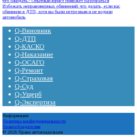
что ожидать? Опытный юрист поможет разобраться
Избежать неправомерных обвинений: что делать, если вас
обвинили в ДТП, хотя вы были нетрезвым и не водили
автомобиль
Q-Виновник
Q-ДТП
Q-КАСКО
Q-Наказание
Q-ОСАГО
Q-Ремонт
Q-Страховая
Q-Суд
Q-Ущерб
Q-Экспертиза
Информация
Политика конфиденциальности
Правообладателям
© 2026 Права автовладельцев