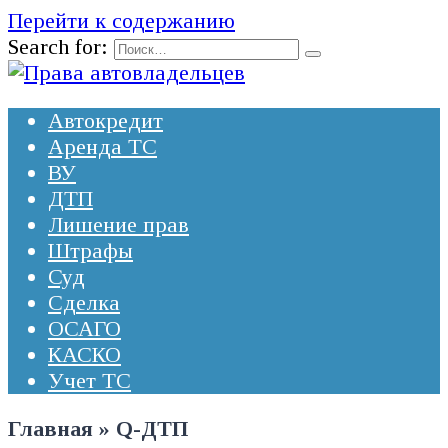
Перейти к содержанию
Search for:
Автокредит
Аренда ТС
ВУ
ДТП
Лишение прав
Штрафы
Суд
Сделка
ОСАГО
КАСКО
Учет ТС
Главная
»
Q-ДТП