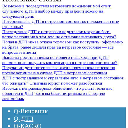
Возможные последствия нетрезвого вождения: мой опыт
случайного ДТП и выбор между правдой и ложью на
следующий день
Потерпевшая в ДТП в нетрезвом состоянии: положена ли мне
страховка?
Последствия ДТП с нетрезвым водителем: могут ли быть
вопросы полиции к тем, кто не остановил выпившего друга?
Попал в ДТП из-за отказа тормозов: как поступить, оформлено
на брата, ранее лишали прав за нетрезвое состояние — все
вопросы и ответы
Выплаты родственникам погибшего пешехода при ДТП:
возможно ли получить компенсацию в нетрезвом состоянии?
Получат ли дети потерявшего жизнь племянника пенсию по
потере кормильца в случае ДТП в нетрезвом состоянии
ДТП с пострадавшим и управление авто в нетрезвом состоянии:
что ожидать? Опытный юрист поможет разобраться
Избежать неправомерных обвинений: что делать, если вас
обвинили в ДТП, хотя вы были нетрезвым и не водили
автомобиль
Q-Виновник
Q-ДТП
Q-КАСКО