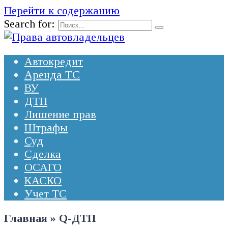
Перейти к содержанию
Search for:
Автокредит
Аренда ТС
ВУ
ДТП
Лишение прав
Штрафы
Суд
Сделка
ОСАГО
КАСКО
Учет ТС
Главная
»
Q-ДТП