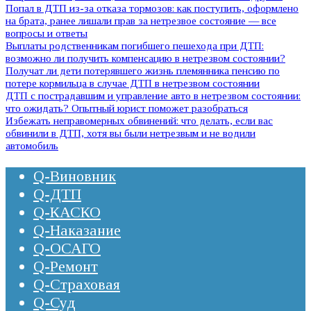
Попал в ДТП из-за отказа тормозов: как поступить, оформлено
на брата, ранее лишали прав за нетрезвое состояние — все
вопросы и ответы
Выплаты родственникам погибшего пешехода при ДТП:
возможно ли получить компенсацию в нетрезвом состоянии?
Получат ли дети потерявшего жизнь племянника пенсию по
потере кормильца в случае ДТП в нетрезвом состоянии
ДТП с пострадавшим и управление авто в нетрезвом состоянии:
что ожидать? Опытный юрист поможет разобраться
Избежать неправомерных обвинений: что делать, если вас
обвинили в ДТП, хотя вы были нетрезвым и не водили
автомобиль
Q-Виновник
Q-ДТП
Q-КАСКО
Q-Наказание
Q-ОСАГО
Q-Ремонт
Q-Страховая
Q-Суд