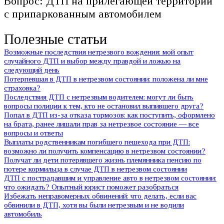
Вопрос: ДТП на прилегающей территории
с припаркованным автомобилем
Полезные статьи
Возможные последствия нетрезвого вождения: мой опыт
случайного ДТП и выбор между правдой и ложью на
следующий день
Потерпевшая в ДТП в нетрезвом состоянии: положена ли мне
страховка?
Последствия ДТП с нетрезвым водителем: могут ли быть
вопросы полиции к тем, кто не остановил выпившего друга?
Попал в ДТП из-за отказа тормозов: как поступить, оформлено
на брата, ранее лишали прав за нетрезвое состояние — все
вопросы и ответы
Выплаты родственникам погибшего пешехода при ДТП:
возможно ли получить компенсацию в нетрезвом состоянии?
Получат ли дети потерявшего жизнь племянника пенсию по
потере кормильца в случае ДТП в нетрезвом состоянии
ДТП с пострадавшим и управление авто в нетрезвом состоянии:
что ожидать? Опытный юрист поможет разобраться
Избежать неправомерных обвинений: что делать, если вас
обвинили в ДТП, хотя вы были нетрезвым и не водили
автомобиль