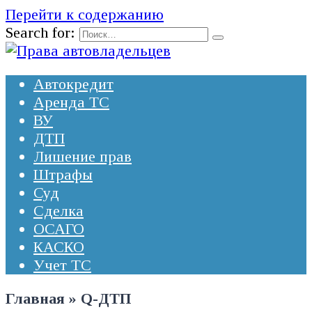
Перейти к содержанию
Search for:
Автокредит
Аренда ТС
ВУ
ДТП
Лишение прав
Штрафы
Суд
Сделка
ОСАГО
КАСКО
Учет ТС
Главная
»
Q-ДТП