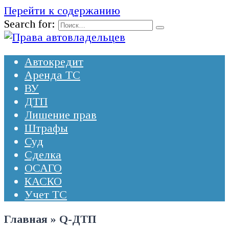
Перейти к содержанию
Search for:
Автокредит
Аренда ТС
ВУ
ДТП
Лишение прав
Штрафы
Суд
Сделка
ОСАГО
КАСКО
Учет ТС
Главная
»
Q-ДТП