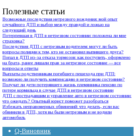
Полезные статьи
Возможные последствия нетрезвого вождения: мой опыт
случайного ДТП и выбор между правдой и ложью на
следующий день
Потерпевшая в ДТП в нетрезвом состоянии: положена ли мне
страховка?
Последствия ДТП с нетрезвым водителем: могут ли быть
вопросы полиции к тем, кто не остановил выпившего друга?
Попал в ДТП из-за отказа тормозов: как поступить, оформлено
на брата, ранее лишали прав за нетрезвое состояние — все
вопросы и ответы
Выплаты родственникам погибшего пешехода при ДТП:
возможно ли получить компенсацию в нетрезвом состоянии?
Получат ли дети потерявшего жизнь племянника пенсию по
потере кормильца в случае ДТП в нетрезвом состоянии
ДТП с пострадавшим и управление авто в нетрезвом состоянии:
что ожидать? Опытный юрист поможет разобраться
Избежать неправомерных обвинений: что делать, если вас
обвинили в ДТП, хотя вы были нетрезвым и не водили
автомобиль
Q-Виновник