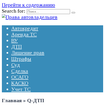
Перейти к содержанию
Search for:
Автокредит
Аренда ТС
ВУ
ДТП
Лишение прав
Штрафы
Суд
Сделка
ОСАГО
КАСКО
Учет ТС
Главная
»
Q-ДТП