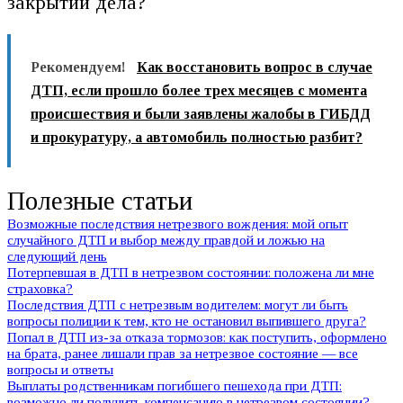
закрытии дела?
Рекомендуем!
Как восстановить вопрос в случае
ДТП, если прошло более трех месяцев с момента
происшествия и были заявлены жалобы в ГИБДД
и прокуратуру, а автомобиль полностью разбит?
Полезные статьи
Возможные последствия нетрезвого вождения: мой опыт
случайного ДТП и выбор между правдой и ложью на
следующий день
Потерпевшая в ДТП в нетрезвом состоянии: положена ли мне
страховка?
Последствия ДТП с нетрезвым водителем: могут ли быть
вопросы полиции к тем, кто не остановил выпившего друга?
Попал в ДТП из-за отказа тормозов: как поступить, оформлено
на брата, ранее лишали прав за нетрезвое состояние — все
вопросы и ответы
Выплаты родственникам погибшего пешехода при ДТП:
возможно ли получить компенсацию в нетрезвом состоянии?