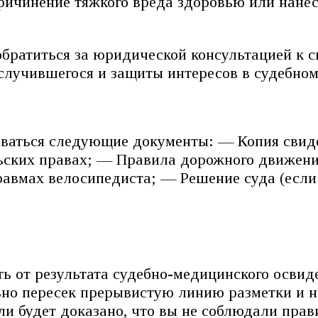
причинение тяжкого вреда здоровью или нанес
 обратиться за юридической консультацией к
случившегося и защиты интересов в судебном
оваться следующие документы: — Копия свиде
льских правах; — Правила дорожного движен
вмах велосипедиста; — Решение суда (если 
ть от результата судебно-медицинского освид
льно пересек прерывистую линию разметки и 
сли будет доказано, что вы не соблюдали прав