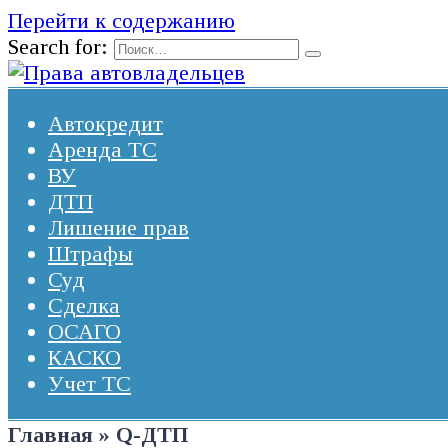
Перейти к содержанию
Search for:
Автокредит
Аренда ТС
ВУ
ДТП
Лишение прав
Штрафы
Суд
Сделка
ОСАГО
КАСКО
Учет ТС
Главная
»
Q-ДТП