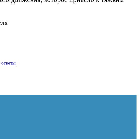
еля
и ответы