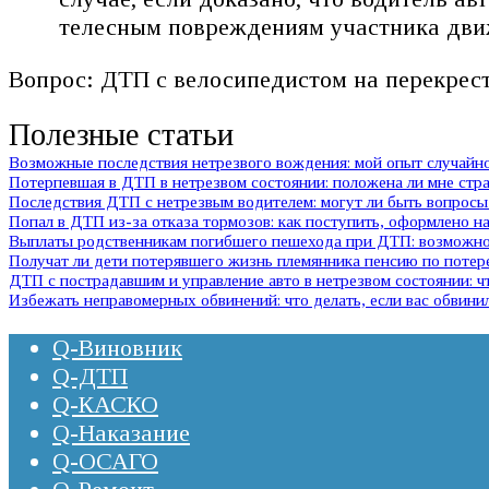
телесным повреждениям участника дви
Вопрос: ДТП с велосипедистом на перекрест
Полезные статьи
Возможные последствия нетрезвого вождения: мой опыт случай
Потерпевшая в ДТП в нетрезвом состоянии: положена ли мне стр
Последствия ДТП с нетрезвым водителем: могут ли быть вопросы 
Попал в ДТП из-за отказа тормозов: как поступить, оформлено на
Выплаты родственникам погибшего пешехода при ДТП: возможно 
Получат ли дети потерявшего жизнь племянника пенсию по потер
ДТП с пострадавшим и управление авто в нетрезвом состоянии:
Избежать неправомерных обвинений: что делать, если вас обвини
Q-Виновник
Q-ДТП
Q-КАСКО
Q-Наказание
Q-ОСАГО