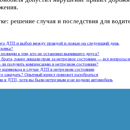
жения.
ке: решение случая и последствия для водит
ного ДТП и выбор между правдой и ложью на следующий день
аховка?
полиции к тем, кто не остановил выпившего друга?
 брата, ранее лишали прав за нетрезвое состояние — все вопросы 
ли получить компенсацию в нетрезвом состоянии?
е кормильца в случае ДТП в нетрезвом состоянии
 что ожидать? Опытный юрист поможет разобраться
ли в ДТП, хотя вы были нетрезвым и не водили автомобиль