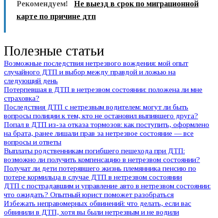
Рекомендуем!
Не выезд в срок по миграционной
карте по причине дтп
Полезные статьи
Возможные последствия нетрезвого вождения: мой опыт
случайного ДТП и выбор между правдой и ложью на
следующий день
Потерпевшая в ДТП в нетрезвом состоянии: положена ли мне
страховка?
Последствия ДТП с нетрезвым водителем: могут ли быть
вопросы полиции к тем, кто не остановил выпившего друга?
Попал в ДТП из-за отказа тормозов: как поступить, оформлено
на брата, ранее лишали прав за нетрезвое состояние — все
вопросы и ответы
Выплаты родственникам погибшего пешехода при ДТП:
возможно ли получить компенсацию в нетрезвом состоянии?
Получат ли дети потерявшего жизнь племянника пенсию по
потере кормильца в случае ДТП в нетрезвом состоянии
ДТП с пострадавшим и управление авто в нетрезвом состоянии:
что ожидать? Опытный юрист поможет разобраться
Избежать неправомерных обвинений: что делать, если вас
обвинили в ДТП, хотя вы были нетрезвым и не водили