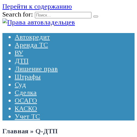
Перейти к содержанию
Search for:
Автокредит
Аренда ТС
ВУ
ДТП
Лишение прав
Штрафы
Суд
Сделка
ОСАГО
КАСКО
Учет ТС
Главная
»
Q-ДТП