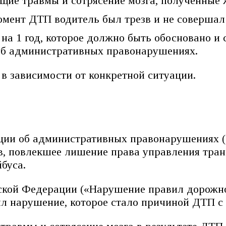
ие травмы и сотрясение мозга, полученные 
омент ДТП водитель был трезв и не соверша
на 1 год, которое должно быть обосновано и
об административных правонарушениях.
 в зависимости от конкретной ситуации.
рации об административных правонарушениях
в, повлекшее лишение права управления тран
буса.
ийской Федерации («Нарушение правил дорож
тил нарушение, которое стало причиной ДТП 