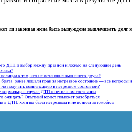
равмы и сотрясение мозга в результате ДТП 
жет ли законная жена быть вынуждена выплачивать долг 
ного ДТП и выбор между правдой и ложью на следующий день
аховка?
полиции к тем, кто не остановил выпившего друга?
 брата, ранее лишали прав за нетрезвое состояние — все вопросы 
ли получить компенсацию в нетрезвом состоянии?
е кормильца в случае ДТП в нетрезвом состоянии
 что ожидать? Опытный юрист поможет разобраться
ли в ДТП, хотя вы были нетрезвым и не водили автомобиль