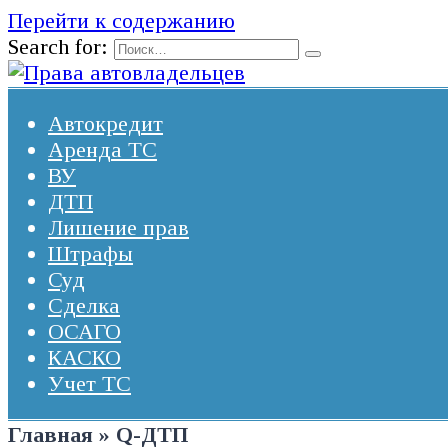
Перейти к содержанию
Search for:
Автокредит
Аренда ТС
ВУ
ДТП
Лишение прав
Штрафы
Суд
Сделка
ОСАГО
КАСКО
Учет ТС
Главная
»
Q-ДТП