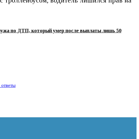
с троллейбусом, водитель лишился прав на
мужа по ДТП, который умер после выплаты лишь 50
и ответы