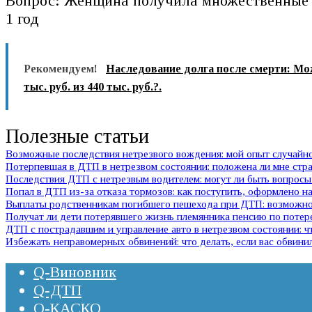
Вопрос: Женщина получила множественные т
1 год
Рекомендуем!
Наследование долга после смерти: Мо
тыс. руб. из 440 тыс. руб.?.
Полезные статьи
Возможные последствия нетрезвого вождения: мой опыт случай
Потерпевшая в ДТП в нетрезвом состоянии: положена ли мне стр
Последствия ДТП с нетрезвым водителем: могут ли быть вопросы 
Попал в ДТП из-за отказа тормозов: как поступить, оформлено на
Выплаты родственникам погибшего пешехода при ДТП: возможно 
Получат ли дети потерявшего жизнь племянника пенсию по потер
ДТП с пострадавшим и управление авто в нетрезвом состоянии:
Избежать неправомерных обвинений: что делать, если вас обвини
Q-Виновник
Q-ДТП
Q-КАСКО