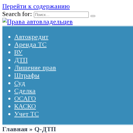
Перейти к содержанию
Search for:
Автокредит
Аренда ТС
ВУ
ДТП
Лишение прав
Штрафы
Суд
Сделка
ОСАГО
КАСКО
Учет ТС
Главная
»
Q-ДТП