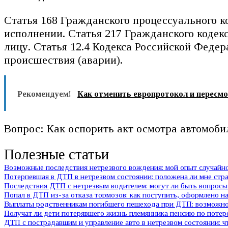
Статья 168 Гражданского процессуального к
исполнении. Статья 217 Гражданского кодек
лицу. Статья 12.4 Кодекса Российской Фед
происшествия (аварии).
Рекомендуем!
Как отменить европротокол и пересм
Вопрос: Как оспорить акт осмотра автомобил
Полезные статьи
Возможные последствия нетрезвого вождения: мой опыт случай
Потерпевшая в ДТП в нетрезвом состоянии: положена ли мне стр
Последствия ДТП с нетрезвым водителем: могут ли быть вопросы 
Попал в ДТП из-за отказа тормозов: как поступить, оформлено на
Выплаты родственникам погибшего пешехода при ДТП: возможно 
Получат ли дети потерявшего жизнь племянника пенсию по потер
ДТП с пострадавшим и управление авто в нетрезвом состоянии: