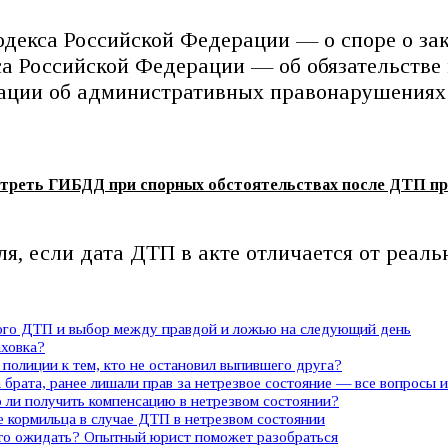
одекса Российской Федерации — о споре о зак
са Российской Федерации — об обязательстве
ерации об административных правонарушениях
отреть ГИБДД при спорных обстоятельствах после ДТП пр
я, если дата ДТП в акте отличается от реаль
ного ДТП и выбор между правдой и ложью на следующий день
аховка?
полиции к тем, кто не остановил выпившего друга?
 брата, ранее лишали прав за нетрезвое состояние — все вопросы 
ли получить компенсацию в нетрезвом состоянии?
е кормильца в случае ДТП в нетрезвом состоянии
 что ожидать? Опытный юрист поможет разобраться