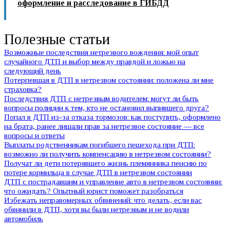
оформление и расследование в ГИБДД
Полезные статьи
Возможные последствия нетрезвого вождения: мой опыт
случайного ДТП и выбор между правдой и ложью на
следующий день
Потерпевшая в ДТП в нетрезвом состоянии: положена ли мне
страховка?
Последствия ДТП с нетрезвым водителем: могут ли быть
вопросы полиции к тем, кто не остановил выпившего друга?
Попал в ДТП из-за отказа тормозов: как поступить, оформлено
на брата, ранее лишали прав за нетрезвое состояние — все
вопросы и ответы
Выплаты родственникам погибшего пешехода при ДТП:
возможно ли получить компенсацию в нетрезвом состоянии?
Получат ли дети потерявшего жизнь племянника пенсию по
потере кормильца в случае ДТП в нетрезвом состоянии
ДТП с пострадавшим и управление авто в нетрезвом состоянии:
что ожидать? Опытный юрист поможет разобраться
Избежать неправомерных обвинений: что делать, если вас
обвинили в ДТП, хотя вы были нетрезвым и не водили
автомобиль