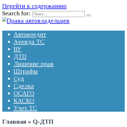
Перейти к содержанию
Search for:
Автокредит
Аренда ТС
ВУ
ДТП
Лишение прав
Штрафы
Суд
Сделка
ОСАГО
КАСКО
Учет ТС
Главная
»
Q-ДТП