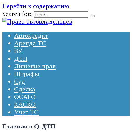
Перейти к содержанию
Search for:
Автокредит
Аренда ТС
ВУ
ДТП
Лишение прав
Штрафы
Суд
Сделка
ОСАГО
КАСКО
Учет ТС
Главная
»
Q-ДТП