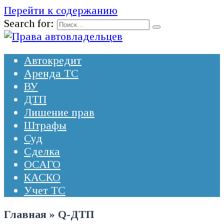
Перейти к содержанию
Search for:
Автокредит
Аренда ТС
ВУ
ДТП
Лишение прав
Штрафы
Суд
Сделка
ОСАГО
КАСКО
Учет ТС
Главная
»
Q-ДТП