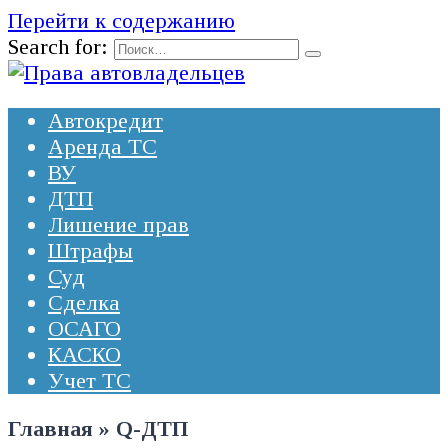
Перейти к содержанию
Search for:
Автокредит
Аренда ТС
ВУ
ДТП
Лишение прав
Штрафы
Суд
Сделка
ОСАГО
КАСКО
Учет ТС
Главная
»
Q-ДТП