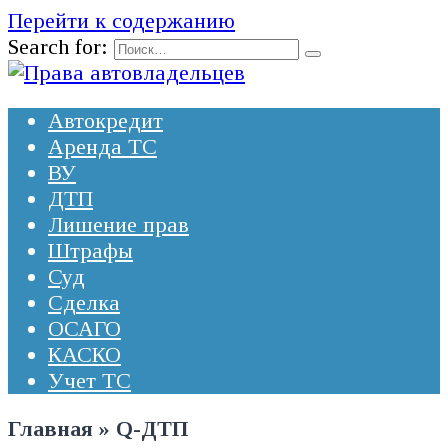
Перейти к содержанию
Search for:
Автокредит
Аренда ТС
ВУ
ДТП
Лишение прав
Штрафы
Суд
Сделка
ОСАГО
КАСКО
Учет ТС
Главная
»
Q-ДТП