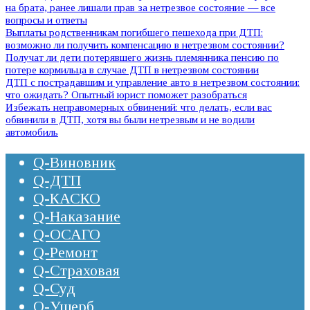
на брата, ранее лишали прав за нетрезвое состояние — все
вопросы и ответы
Выплаты родственникам погибшего пешехода при ДТП:
возможно ли получить компенсацию в нетрезвом состоянии?
Получат ли дети потерявшего жизнь племянника пенсию по
потере кормильца в случае ДТП в нетрезвом состоянии
ДТП с пострадавшим и управление авто в нетрезвом состоянии:
что ожидать? Опытный юрист поможет разобраться
Избежать неправомерных обвинений: что делать, если вас
обвинили в ДТП, хотя вы были нетрезвым и не водили
автомобиль
Q-Виновник
Q-ДТП
Q-КАСКО
Q-Наказание
Q-ОСАГО
Q-Ремонт
Q-Страховая
Q-Суд
Q-Ущерб