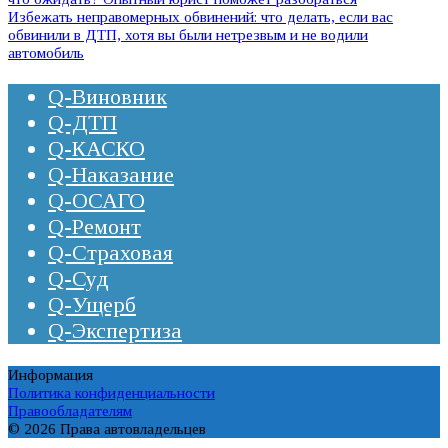
Избежать неправомерных обвинений: что делать, если вас
обвинили в ДТП, хотя вы были нетрезвым и не водили
автомобиль
Q-Виновник
Q-ДТП
Q-КАСКО
Q-Наказание
Q-ОСАГО
Q-Ремонт
Q-Страховая
Q-Суд
Q-Ущерб
Q-Экспертиза
Информация
Политика конфиденциальности
Правообладателям
© 2026 Права автовладельцев