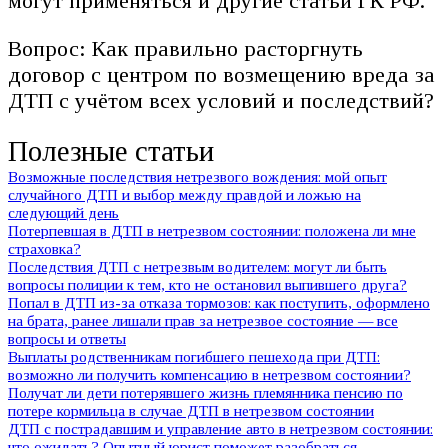
могут применяться и другие статьи ГК РФ.
Вопрос: Как правильно расторгнуть
договор с центром по возмещению вреда за
ДТП с учётом всех условий и последствий?
Полезные статьи
Возможные последствия нетрезвого вождения: мой опыт
случайного ДТП и выбор между правдой и ложью на
следующий день
Потерпевшая в ДТП в нетрезвом состоянии: положена ли мне
страховка?
Последствия ДТП с нетрезвым водителем: могут ли быть
вопросы полиции к тем, кто не остановил выпившего друга?
Попал в ДТП из-за отказа тормозов: как поступить, оформлено
на брата, ранее лишали прав за нетрезвое состояние — все
вопросы и ответы
Выплаты родственникам погибшего пешехода при ДТП:
возможно ли получить компенсацию в нетрезвом состоянии?
Получат ли дети потерявшего жизнь племянника пенсию по
потере кормильца в случае ДТП в нетрезвом состоянии
ДТП с пострадавшим и управление авто в нетрезвом состоянии:
что ожидать? Опытный юрист поможет разобраться