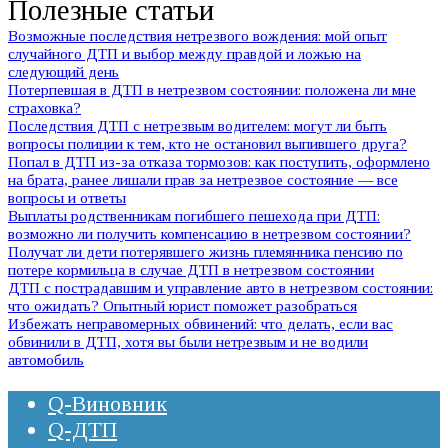
Полезные статьи
Возможные последствия нетрезвого вождения: мой опыт
случайного ДТП и выбор между правдой и ложью на
следующий день
Потерпевшая в ДТП в нетрезвом состоянии: положена ли мне
страховка?
Последствия ДТП с нетрезвым водителем: могут ли быть
вопросы полиции к тем, кто не остановил выпившего друга?
Попал в ДТП из-за отказа тормозов: как поступить, оформлено
на брата, ранее лишали прав за нетрезвое состояние — все
вопросы и ответы
Выплаты родственникам погибшего пешехода при ДТП:
возможно ли получить компенсацию в нетрезвом состоянии?
Получат ли дети потерявшего жизнь племянника пенсию по
потере кормильца в случае ДТП в нетрезвом состоянии
ДТП с пострадавшим и управление авто в нетрезвом состоянии:
что ожидать? Опытный юрист поможет разобраться
Избежать неправомерных обвинений: что делать, если вас
обвинили в ДТП, хотя вы были нетрезвым и не водили
автомобиль
Q-Виновник
Q-ДТП