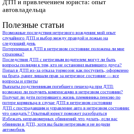
ДТП и привлечением юриста: опыт
автовладельца
Полезные статьи
Возможные последствия нетрезвого вождения: мой опыт
случайного ДТП и выбор между правдой и ложью на
следующий день
Потерпевшая в ДТП в нетрезвом состоянии: положена ли мне
страховка?
Последствия ДТП с нетрезвым водителем: могут ли быть
вопросы полиции к тем, кто не остановил выпившего друга?
Попал в ДТП из-за отказа тормозов: как поступить, оформлено
на брата, ранее лишали прав за нетрезвое состояние — все
вопросы и ответы
Выплаты родственникам погибшего пешехода при ДТП:
возможно ли получить компенсацию в нетрезвом состоянии?
Получат ли дети потерявшего жизнь племянника пенсию по
потере кормильца в случае ДТП в нетрезвом состоянии
ДТП с пострадавшим и управление авто в нетрезвом состоянии:
что ожидать? Опытный юрист поможет разобраться
Избежать неправомерных обвинений: что делать, если вас
обвинили в ДТП, хотя вы были нетрезвым и не водили
автомобиль