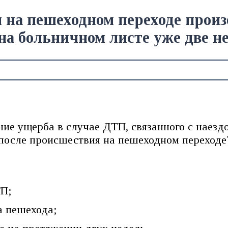
и на пешеходном переходе прои
на больничном листе уже две н
ие ущерба в случае ДТП, связанного с наезд
 после происшествия на пешеходном переходе
ТП;
а пешехода;