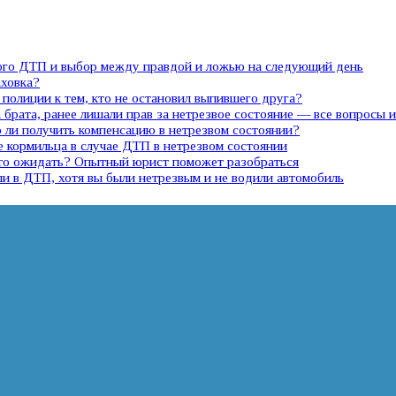
ного ДТП и выбор между правдой и ложью на следующий день
аховка?
полиции к тем, кто не остановил выпившего друга?
 брата, ранее лишали прав за нетрезвое состояние — все вопросы 
ли получить компенсацию в нетрезвом состоянии?
е кормильца в случае ДТП в нетрезвом состоянии
 что ожидать? Опытный юрист поможет разобраться
ли в ДТП, хотя вы были нетрезвым и не водили автомобиль