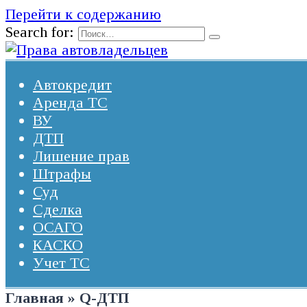
Перейти к содержанию
Search for:
Автокредит
Аренда ТС
ВУ
ДТП
Лишение прав
Штрафы
Суд
Сделка
ОСАГО
КАСКО
Учет ТС
Главная
»
Q-ДТП