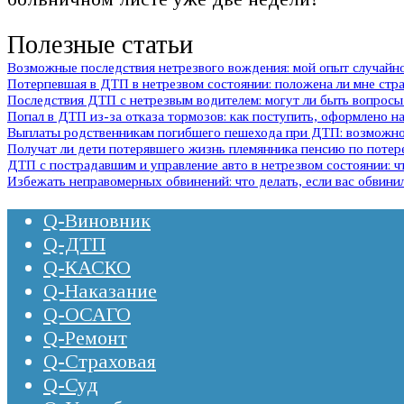
Полезные статьи
Возможные последствия нетрезвого вождения: мой опыт случай
Потерпевшая в ДТП в нетрезвом состоянии: положена ли мне стр
Последствия ДТП с нетрезвым водителем: могут ли быть вопросы 
Попал в ДТП из-за отказа тормозов: как поступить, оформлено на
Выплаты родственникам погибшего пешехода при ДТП: возможно 
Получат ли дети потерявшего жизнь племянника пенсию по потер
ДТП с пострадавшим и управление авто в нетрезвом состоянии:
Избежать неправомерных обвинений: что делать, если вас обвини
Q-Виновник
Q-ДТП
Q-КАСКО
Q-Наказание
Q-ОСАГО
Q-Ремонт
Q-Страховая
Q-Суд