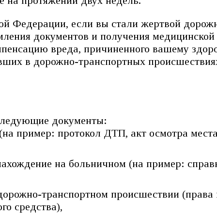
е на протяжении двух недель.
кой Федерации, если вы стали жертвой дорож
мления документов и получения медицинской 
мпенсацию вреда, причиненного вашему здоро
евших в дорожно-транспортных происшествия
 следующие документы:
а пример: протокол ДТП, акт осмотра места
хождение на больничном (на пример: справк
дорожно-транспортном происшествии (права 
го средства),