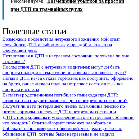
Рекомендуем!
Возмещение убытков за простой
при ДТП на трамвайных путях
Полезные статьи
Возможные последствия нетрезвого вождения: мой опыт
случайного ДТП и выбор между правдой и ложью на
следующий день
Потерпевшая в ДТП в нетрезвом состоянии: положена ли мне
страховка?
Последствия ДТП с нетрезвым водителем: могут ли быть
вопросы полиции к тем, кто не остановил выпившего друга?
Попал в ДТП из-за отказа тормозов: как поступить, оформлено
на брата, ранее лишали прав за нетрезвое состояние — все
вопросы и ответы
Выплаты родственникам погибшего пешехода при ДТП:
возможно ли получить компенсацию в нетрезвом состоянии?
Получат ли дети потерявшего жизнь племянника пенсию по
потере кормильца в случае ДТП в нетрезвом состоянии
ДТП с пострадавшим и управление авто в нетрезвом состоянии:
что ожидать? Опытный юрист поможет разобраться
Избежать неправомерных обвинений: что делать, если вас
обвинили в ДТП, хотя вы были нетрезвым и не водили