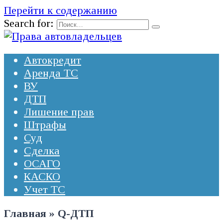
Перейти к содержанию
Search for:
Автокредит
Аренда ТС
ВУ
ДТП
Лишение прав
Штрафы
Суд
Сделка
ОСАГО
КАСКО
Учет ТС
Главная
»
Q-ДТП