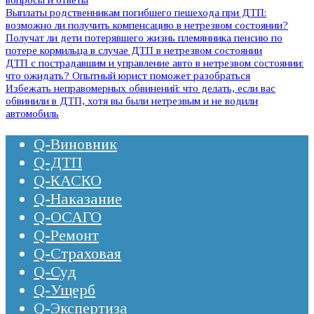
Выплаты родственникам погибшего пешехода при ДТП:
возможно ли получить компенсацию в нетрезвом состоянии?
Получат ли дети потерявшего жизнь племянника пенсию по
потере кормильца в случае ДТП в нетрезвом состоянии
ДТП с пострадавшим и управление авто в нетрезвом состоянии:
что ожидать? Опытный юрист поможет разобраться
Избежать неправомерных обвинений: что делать, если вас
обвинили в ДТП, хотя вы были нетрезвым и не водили
автомобиль
Q-Виновник
Q-ДТП
Q-КАСКО
Q-Наказание
Q-ОСАГО
Q-Ремонт
Q-Страховая
Q-Суд
Q-Ущерб
Q-Экспертиза