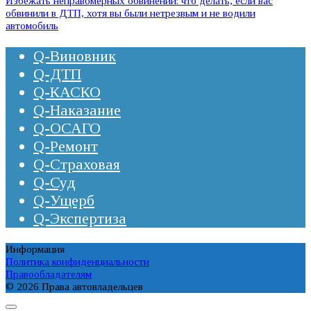
Избежать неправомерных обвинений: что делать, если вас
обвинили в ДТП, хотя вы были нетрезвым и не водили
автомобиль
Q-Виновник
Q-ДТП
Q-КАСКО
Q-Наказание
Q-ОСАГО
Q-Ремонт
Q-Страховая
Q-Суд
Q-Ущерб
Q-Экспертиза
Информация
Политика конфиденциальности
Правообладателям
© 2026 Права автовладельцев