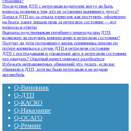
страховка?
Последствия ДТП с нетрезвым водителем: могут ли быть
вопросы полиции к тем, кто не остановил выпившего друга?
Попал в ДТП из-за отказа тормозов: как поступить, оформлено
на брата, ранее лишали прав за нетрезвое состояние — все
вопросы и ответы
Выплаты родственникам погибшего пешехода при ДТП:
возможно ли получить компенсацию в нетрезвом состоянии?
Получат ли дети потерявшего жизнь племянника пенсию по
потере кормильца в случае ДТП в нетрезвом состоянии
ДТП с пострадавшим и управление авто в нетрезвом состоянии:
что ожидать? Опытный юрист поможет разобраться
Избежать неправомерных обвинений: что делать, если вас
обвинили в ДТП, хотя вы были нетрезвым и не водили
автомобиль
Q-Виновник
Q-ДТП
Q-КАСКО
Q-Наказание
Q-ОСАГО
Q-Ремонт