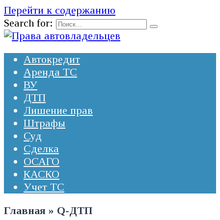
Перейти к содержанию
Search for:
Автокредит
Аренда ТС
ВУ
ДТП
Лишение прав
Штрафы
Суд
Сделка
ОСАГО
КАСКО
Учет ТС
Главная
»
Q-ДТП