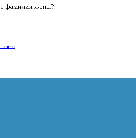
 по фамилии жены?
и ответы