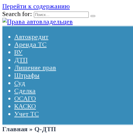
Перейти к содержанию
Search for:
Автокредит
Аренда ТС
ВУ
ДТП
Лишение прав
Штрафы
Суд
Сделка
ОСАГО
КАСКО
Учет ТС
Главная
»
Q-ДТП