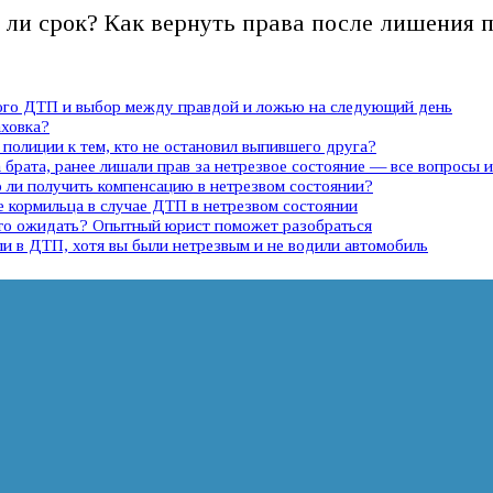
 ли срок? Как вернуть права после лишения
ного ДТП и выбор между правдой и ложью на следующий день
аховка?
полиции к тем, кто не остановил выпившего друга?
 брата, ранее лишали прав за нетрезвое состояние — все вопросы 
ли получить компенсацию в нетрезвом состоянии?
е кормильца в случае ДТП в нетрезвом состоянии
 что ожидать? Опытный юрист поможет разобраться
ли в ДТП, хотя вы были нетрезвым и не водили автомобиль