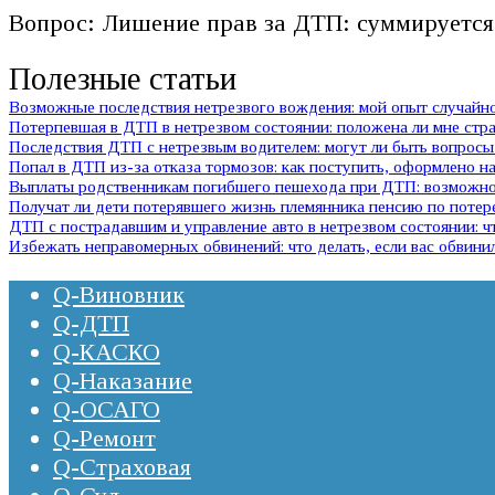
Вопрос: Лишение прав за ДТП: суммируется
Полезные статьи
Возможные последствия нетрезвого вождения: мой опыт случай
Потерпевшая в ДТП в нетрезвом состоянии: положена ли мне стр
Последствия ДТП с нетрезвым водителем: могут ли быть вопросы 
Попал в ДТП из-за отказа тормозов: как поступить, оформлено на
Выплаты родственникам погибшего пешехода при ДТП: возможно 
Получат ли дети потерявшего жизнь племянника пенсию по потер
ДТП с пострадавшим и управление авто в нетрезвом состоянии:
Избежать неправомерных обвинений: что делать, если вас обвини
Q-Виновник
Q-ДТП
Q-КАСКО
Q-Наказание
Q-ОСАГО
Q-Ремонт
Q-Страховая