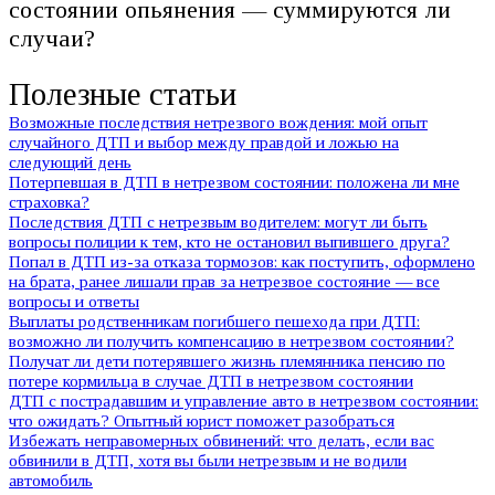
состоянии опьянения — суммируются ли
случаи?
Полезные статьи
Возможные последствия нетрезвого вождения: мой опыт
случайного ДТП и выбор между правдой и ложью на
следующий день
Потерпевшая в ДТП в нетрезвом состоянии: положена ли мне
страховка?
Последствия ДТП с нетрезвым водителем: могут ли быть
вопросы полиции к тем, кто не остановил выпившего друга?
Попал в ДТП из-за отказа тормозов: как поступить, оформлено
на брата, ранее лишали прав за нетрезвое состояние — все
вопросы и ответы
Выплаты родственникам погибшего пешехода при ДТП:
возможно ли получить компенсацию в нетрезвом состоянии?
Получат ли дети потерявшего жизнь племянника пенсию по
потере кормильца в случае ДТП в нетрезвом состоянии
ДТП с пострадавшим и управление авто в нетрезвом состоянии:
что ожидать? Опытный юрист поможет разобраться
Избежать неправомерных обвинений: что делать, если вас
обвинили в ДТП, хотя вы были нетрезвым и не водили
автомобиль