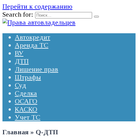
Перейти к содержанию
Search for:
Автокредит
Аренда ТС
ВУ
ДТП
Лишение прав
Штрафы
Суд
Сделка
ОСАГО
КАСКО
Учет ТС
Главная
»
Q-ДТП