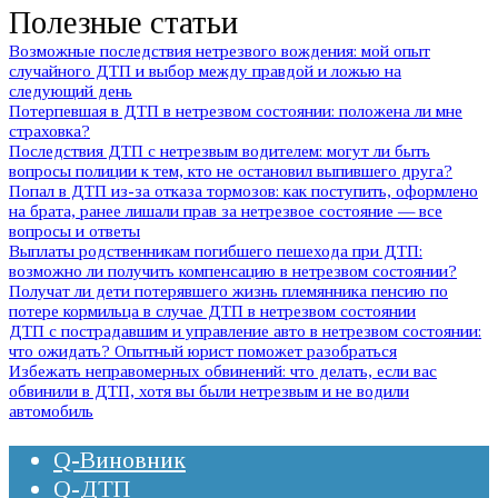
Полезные статьи
Возможные последствия нетрезвого вождения: мой опыт
случайного ДТП и выбор между правдой и ложью на
следующий день
Потерпевшая в ДТП в нетрезвом состоянии: положена ли мне
страховка?
Последствия ДТП с нетрезвым водителем: могут ли быть
вопросы полиции к тем, кто не остановил выпившего друга?
Попал в ДТП из-за отказа тормозов: как поступить, оформлено
на брата, ранее лишали прав за нетрезвое состояние — все
вопросы и ответы
Выплаты родственникам погибшего пешехода при ДТП:
возможно ли получить компенсацию в нетрезвом состоянии?
Получат ли дети потерявшего жизнь племянника пенсию по
потере кормильца в случае ДТП в нетрезвом состоянии
ДТП с пострадавшим и управление авто в нетрезвом состоянии:
что ожидать? Опытный юрист поможет разобраться
Избежать неправомерных обвинений: что делать, если вас
обвинили в ДТП, хотя вы были нетрезвым и не водили
автомобиль
Q-Виновник
Q-ДТП