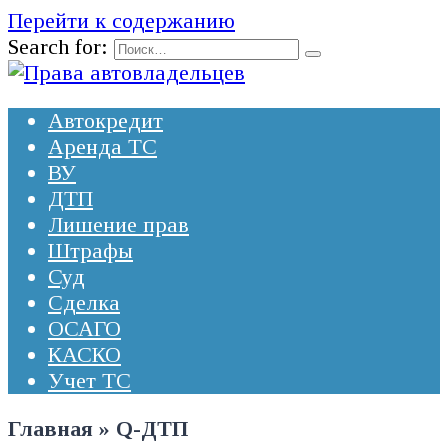
Перейти к содержанию
Search for:
Автокредит
Аренда ТС
ВУ
ДТП
Лишение прав
Штрафы
Суд
Сделка
ОСАГО
КАСКО
Учет ТС
Главная
»
Q-ДТП