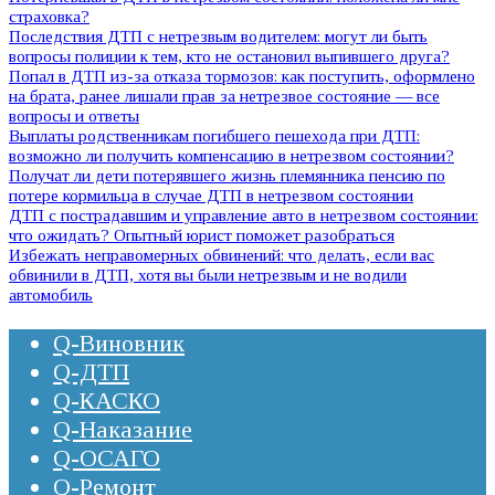
страховка?
Последствия ДТП с нетрезвым водителем: могут ли быть
вопросы полиции к тем, кто не остановил выпившего друга?
Попал в ДТП из-за отказа тормозов: как поступить, оформлено
на брата, ранее лишали прав за нетрезвое состояние — все
вопросы и ответы
Выплаты родственникам погибшего пешехода при ДТП:
возможно ли получить компенсацию в нетрезвом состоянии?
Получат ли дети потерявшего жизнь племянника пенсию по
потере кормильца в случае ДТП в нетрезвом состоянии
ДТП с пострадавшим и управление авто в нетрезвом состоянии:
что ожидать? Опытный юрист поможет разобраться
Избежать неправомерных обвинений: что делать, если вас
обвинили в ДТП, хотя вы были нетрезвым и не водили
автомобиль
Q-Виновник
Q-ДТП
Q-КАСКО
Q-Наказание
Q-ОСАГО
Q-Ремонт