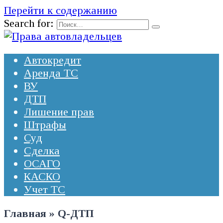
Перейти к содержанию
Search for:
Автокредит
Аренда ТС
ВУ
ДТП
Лишение прав
Штрафы
Суд
Сделка
ОСАГО
КАСКО
Учет ТС
Главная
»
Q-ДТП