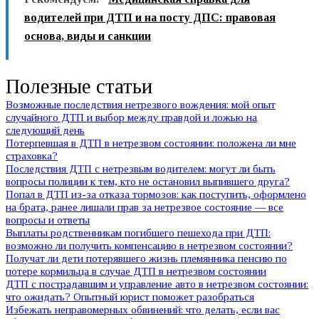
водителей при ДТП и на посту ДПС: правовая
основа, виды и санкции
Полезные статьи
Возможные последствия нетрезвого вождения: мой опыт
случайного ДТП и выбор между правдой и ложью на
следующий день
Потерпевшая в ДТП в нетрезвом состоянии: положена ли мне
страховка?
Последствия ДТП с нетрезвым водителем: могут ли быть
вопросы полиции к тем, кто не остановил выпившего друга?
Попал в ДТП из-за отказа тормозов: как поступить, оформлено
на брата, ранее лишали прав за нетрезвое состояние — все
вопросы и ответы
Выплаты родственникам погибшего пешехода при ДТП:
возможно ли получить компенсацию в нетрезвом состоянии?
Получат ли дети потерявшего жизнь племянника пенсию по
потере кормильца в случае ДТП в нетрезвом состоянии
ДТП с пострадавшим и управление авто в нетрезвом состоянии:
что ожидать? Опытный юрист поможет разобраться
Избежать неправомерных обвинений: что делать, если вас