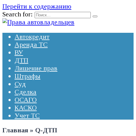
Перейти к содержанию
Search for:
Автокредит
Аренда ТС
ВУ
ДТП
Лишение прав
Штрафы
Суд
Сделка
ОСАГО
КАСКО
Учет ТС
Главная
»
Q-ДТП