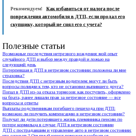
Рекомендуем!
Как избавиться от налога после
повреждения автомобиля в ДТП, если продал его
скупщику, который не снял его с учета?
Полезные статьи
Возможные последствия нетрезвого вождения: мой опыт
случайного ДТП и выбор между правдой и ложью на
следующий день
Потерпевшая в ДТП в нетрезвом состоянии: положена ли мне
страховка?
Последствия ДТП с нетрезвым водителем: могут ли быть
вопросы полиции к тем, кто не остановил выпившего друга?
Попал в ДТП из-за отказа тормозов: как поступить, оформлено
на брата, ранее лишали прав за нетрезвое состояние — все
вопросы и ответы
Выплаты родственникам погибшего пешехода при ДТП:
возможно ли получить компенсацию в нетрезвом состоянии?
Получат ли дети потерявшего жизнь племянника пенсию по
потере кормильца в случае ДТП в нетрезвом состоянии
ДТП с пострадавшим и управление авто в нетрезвом состоянии:
что ожидать? Опытный юрист поможет разобраться