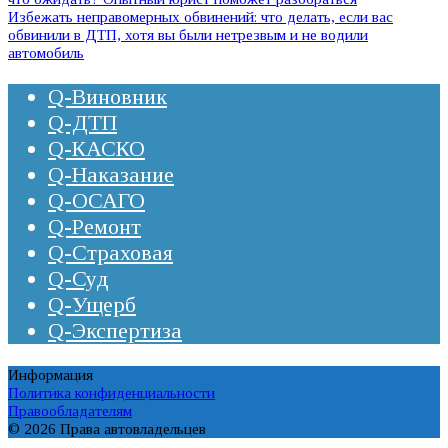
Избежать неправомерных обвинений: что делать, если вас
обвинили в ДТП, хотя вы были нетрезвым и не водили
автомобиль
Q-Виновник
Q-ДТП
Q-КАСКО
Q-Наказание
Q-ОСАГО
Q-Ремонт
Q-Страховая
Q-Суд
Q-Ущерб
Q-Экспертиза
Информация
Политика конфиденциальности
Правообладателям
© 2026 Права автовладельцев