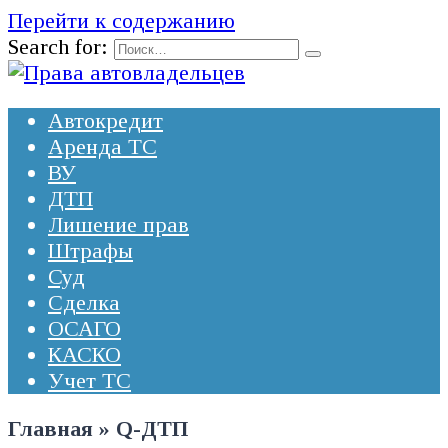
Перейти к содержанию
Search for:
Автокредит
Аренда ТС
ВУ
ДТП
Лишение прав
Штрафы
Суд
Сделка
ОСАГО
КАСКО
Учет ТС
Главная
»
Q-ДТП