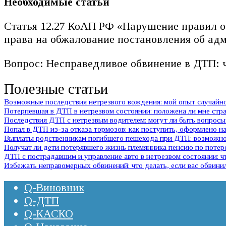
Необходимые статьи
Статья 12.27 КоАП РФ «Нарушение правил о
права на обжалование постановления об а
Вопрос: Несправедливое обвинение в ДТП: ч
Полезные статьи
Возможные последствия нетрезвого вождения: мой опыт случай
Потерпевшая в ДТП в нетрезвом состоянии: положена ли мне стр
Последствия ДТП с нетрезвым водителем: могут ли быть вопросы 
Попал в ДТП из-за отказа тормозов: как поступить, оформлено на
Выплаты родственникам погибшего пешехода при ДТП: возможно 
Получат ли дети потерявшего жизнь племянника пенсию по потер
ДТП с пострадавшим и управление авто в нетрезвом состоянии:
Избежать неправомерных обвинений: что делать, если вас обвини
Q-Виновник
Q-ДТП
Q-КАСКО