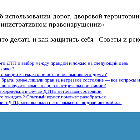
б использовании дорог, дворовой территории
дминистративном правонарушении»
то делать и как защитить себя | Советы и ре
ного ДТП и выбор между правдой и ложью на следующий день
аховка?
полиции к тем, кто не остановил выпившего друга?
 брата, ранее лишали прав за нетрезвое состояние — все вопросы 
ли получить компенсацию в нетрезвом состоянии?
е кормильца в случае ДТП в нетрезвом состоянии
 что ожидать? Опытный юрист поможет разобраться
ли в ДТП, хотя вы были нетрезвым и не водили автомобиль