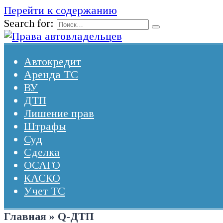
Перейти к содержанию
Search for:
Автокредит
Аренда ТС
ВУ
ДТП
Лишение прав
Штрафы
Суд
Сделка
ОСАГО
КАСКО
Учет ТС
Главная
»
Q-ДТП