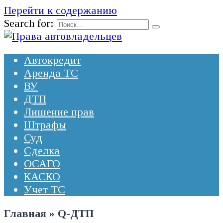
Перейти к содержанию
Search for:
Автокредит
Аренда ТС
ВУ
ДТП
Лишение прав
Штрафы
Суд
Сделка
ОСАГО
КАСКО
Учет ТС
Главная
»
Q-ДТП