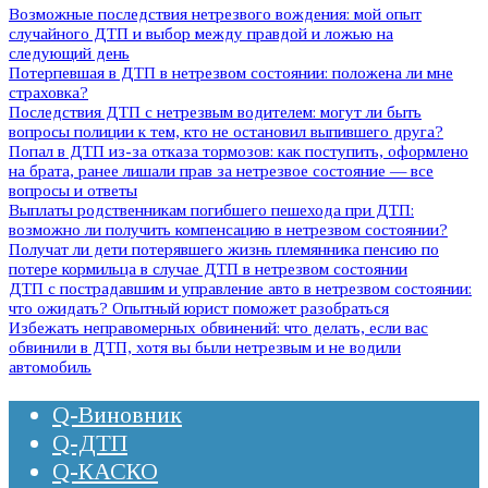
Возможные последствия нетрезвого вождения: мой опыт
случайного ДТП и выбор между правдой и ложью на
следующий день
Потерпевшая в ДТП в нетрезвом состоянии: положена ли мне
страховка?
Последствия ДТП с нетрезвым водителем: могут ли быть
вопросы полиции к тем, кто не остановил выпившего друга?
Попал в ДТП из-за отказа тормозов: как поступить, оформлено
на брата, ранее лишали прав за нетрезвое состояние — все
вопросы и ответы
Выплаты родственникам погибшего пешехода при ДТП:
возможно ли получить компенсацию в нетрезвом состоянии?
Получат ли дети потерявшего жизнь племянника пенсию по
потере кормильца в случае ДТП в нетрезвом состоянии
ДТП с пострадавшим и управление авто в нетрезвом состоянии:
что ожидать? Опытный юрист поможет разобраться
Избежать неправомерных обвинений: что делать, если вас
обвинили в ДТП, хотя вы были нетрезвым и не водили
автомобиль
Q-Виновник
Q-ДТП
Q-КАСКО