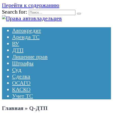
Перейти к содержанию
Search for:
Автокредит
Аренда ТС
ВУ
ДТП
Лишение прав
Штрафы
Суд
Сделка
ОСАГО
КАСКО
Учет ТС
Главная
»
Q-ДТП