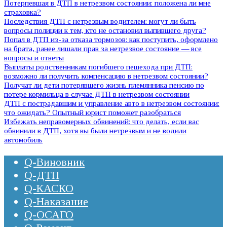
Потерпевшая в ДТП в нетрезвом состоянии: положена ли мне
страховка?
Последствия ДТП с нетрезвым водителем: могут ли быть
вопросы полиции к тем, кто не остановил выпившего друга?
Попал в ДТП из-за отказа тормозов: как поступить, оформлено
на брата, ранее лишали прав за нетрезвое состояние — все
вопросы и ответы
Выплаты родственникам погибшего пешехода при ДТП:
возможно ли получить компенсацию в нетрезвом состоянии?
Получат ли дети потерявшего жизнь племянника пенсию по
потере кормильца в случае ДТП в нетрезвом состоянии
ДТП с пострадавшим и управление авто в нетрезвом состоянии:
что ожидать? Опытный юрист поможет разобраться
Избежать неправомерных обвинений: что делать, если вас
обвинили в ДТП, хотя вы были нетрезвым и не водили
автомобиль
Q-Виновник
Q-ДТП
Q-КАСКО
Q-Наказание
Q-ОСАГО