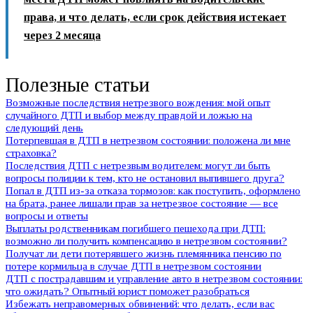
права, и что делать, если срок действия истекает
через 2 месяца
Полезные статьи
Возможные последствия нетрезвого вождения: мой опыт
случайного ДТП и выбор между правдой и ложью на
следующий день
Потерпевшая в ДТП в нетрезвом состоянии: положена ли мне
страховка?
Последствия ДТП с нетрезвым водителем: могут ли быть
вопросы полиции к тем, кто не остановил выпившего друга?
Попал в ДТП из-за отказа тормозов: как поступить, оформлено
на брата, ранее лишали прав за нетрезвое состояние — все
вопросы и ответы
Выплаты родственникам погибшего пешехода при ДТП:
возможно ли получить компенсацию в нетрезвом состоянии?
Получат ли дети потерявшего жизнь племянника пенсию по
потере кормильца в случае ДТП в нетрезвом состоянии
ДТП с пострадавшим и управление авто в нетрезвом состоянии:
что ожидать? Опытный юрист поможет разобраться
Избежать неправомерных обвинений: что делать, если вас