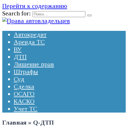
Перейти к содержанию
Search for:
Автокредит
Аренда ТС
ВУ
ДТП
Лишение прав
Штрафы
Суд
Сделка
ОСАГО
КАСКО
Учет ТС
Главная
»
Q-ДТП