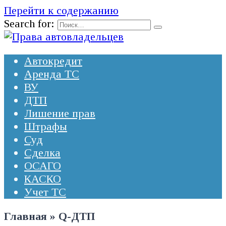
Перейти к содержанию
Search for:
Автокредит
Аренда ТС
ВУ
ДТП
Лишение прав
Штрафы
Суд
Сделка
ОСАГО
КАСКО
Учет ТС
Главная
»
Q-ДТП