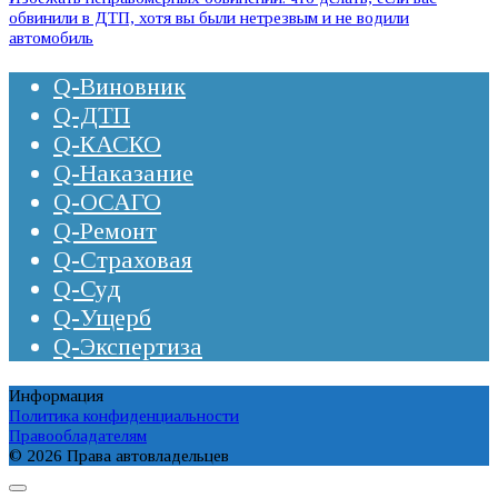
обвинили в ДТП, хотя вы были нетрезвым и не водили
автомобиль
Q-Виновник
Q-ДТП
Q-КАСКО
Q-Наказание
Q-ОСАГО
Q-Ремонт
Q-Страховая
Q-Суд
Q-Ущерб
Q-Экспертиза
Информация
Политика конфиденциальности
Правообладателям
© 2026 Права автовладельцев