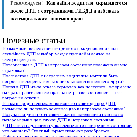
Рекомендуем!
Как найти водителя, скрывшегося
после ДТП с сотрудниками ГИБДД и избежать
потенциального лишения прав?
Полезные статьи
Возможные последствия нетрезвого вождения: мой опыт
случайного ДТП и выбор между правдой и ложью на
следующий день
Потерпевшая в ДТП в нетрезвом состоянии: положена ли мне
страховка?
Последствия ДТП с нетрезвым водителем: могут ли быть
вопросы полиции к тем, кто не остановил выпившего друга?
Попал в ДТП из-за отказа тормозов: как поступить, оформлено
на брата, ранее лишали прав за нетрезвое состояние — все
вопросы и ответы
Выплаты родственникам погибшего пешехода при ДТП:
возможно ли получить компенсацию в нетрезвом состоянии?
Получат ли дети потерявшего жизнь племянника пенсию по
потере кормильца в случае ДТП в нетрезвом состоянии
ДТП с пострадавшим и управление авто в нетрезвом состоянии:
что ожидать? Опытный юрист поможет разобраться
Избежать неправомерных обвинений: что делать, если вас