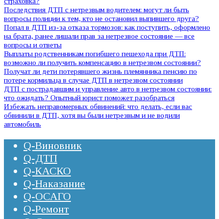
страховка?
Последствия ДТП с нетрезвым водителем: могут ли быть
вопросы полиции к тем, кто не остановил выпившего друга?
Попал в ДТП из-за отказа тормозов: как поступить, оформлено
на брата, ранее лишали прав за нетрезвое состояние — все
вопросы и ответы
Выплаты родственникам погибшего пешехода при ДТП:
возможно ли получить компенсацию в нетрезвом состоянии?
Получат ли дети потерявшего жизнь племянника пенсию по
потере кормильца в случае ДТП в нетрезвом состоянии
ДТП с пострадавшим и управление авто в нетрезвом состоянии:
что ожидать? Опытный юрист поможет разобраться
Избежать неправомерных обвинений: что делать, если вас
обвинили в ДТП, хотя вы были нетрезвым и не водили
автомобиль
Q-Виновник
Q-ДТП
Q-КАСКО
Q-Наказание
Q-ОСАГО
Q-Ремонт