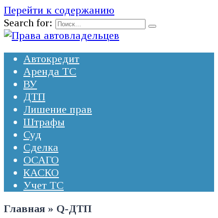
Перейти к содержанию
Search for:
Автокредит
Аренда ТС
ВУ
ДТП
Лишение прав
Штрафы
Суд
Сделка
ОСАГО
КАСКО
Учет ТС
Главная
»
Q-ДТП