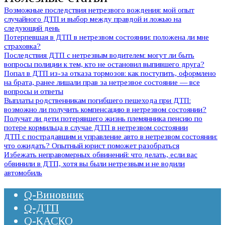
Возможные последствия нетрезвого вождения: мой опыт
случайного ДТП и выбор между правдой и ложью на
следующий день
Потерпевшая в ДТП в нетрезвом состоянии: положена ли мне
страховка?
Последствия ДТП с нетрезвым водителем: могут ли быть
вопросы полиции к тем, кто не остановил выпившего друга?
Попал в ДТП из-за отказа тормозов: как поступить, оформлено
на брата, ранее лишали прав за нетрезвое состояние — все
вопросы и ответы
Выплаты родственникам погибшего пешехода при ДТП:
возможно ли получить компенсацию в нетрезвом состоянии?
Получат ли дети потерявшего жизнь племянника пенсию по
потере кормильца в случае ДТП в нетрезвом состоянии
ДТП с пострадавшим и управление авто в нетрезвом состоянии:
что ожидать? Опытный юрист поможет разобраться
Избежать неправомерных обвинений: что делать, если вас
обвинили в ДТП, хотя вы были нетрезвым и не водили
автомобиль
Q-Виновник
Q-ДТП
Q-КАСКО