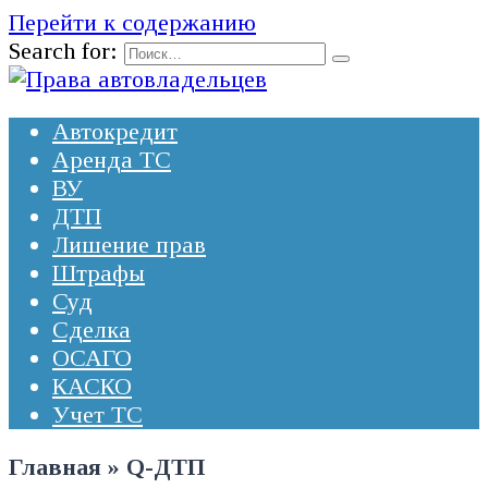
Перейти к содержанию
Search for:
Автокредит
Аренда ТС
ВУ
ДТП
Лишение прав
Штрафы
Суд
Сделка
ОСАГО
КАСКО
Учет ТС
Главная
»
Q-ДТП