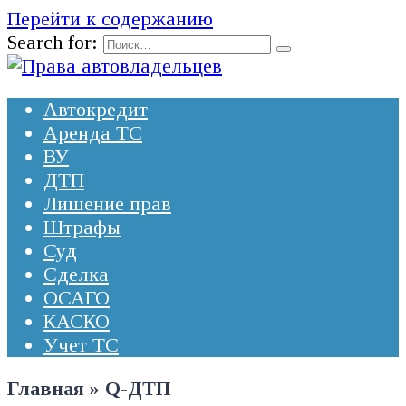
Перейти к содержанию
Search for:
Автокредит
Аренда ТС
ВУ
ДТП
Лишение прав
Штрафы
Суд
Сделка
ОСАГО
КАСКО
Учет ТС
Главная
»
Q-ДТП