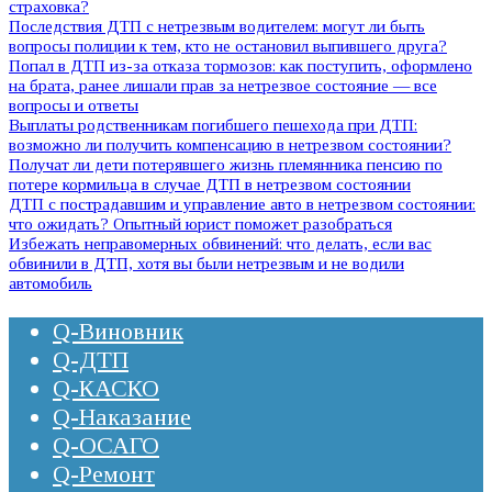
страховка?
Последствия ДТП с нетрезвым водителем: могут ли быть
вопросы полиции к тем, кто не остановил выпившего друга?
Попал в ДТП из-за отказа тормозов: как поступить, оформлено
на брата, ранее лишали прав за нетрезвое состояние — все
вопросы и ответы
Выплаты родственникам погибшего пешехода при ДТП:
возможно ли получить компенсацию в нетрезвом состоянии?
Получат ли дети потерявшего жизнь племянника пенсию по
потере кормильца в случае ДТП в нетрезвом состоянии
ДТП с пострадавшим и управление авто в нетрезвом состоянии:
что ожидать? Опытный юрист поможет разобраться
Избежать неправомерных обвинений: что делать, если вас
обвинили в ДТП, хотя вы были нетрезвым и не водили
автомобиль
Q-Виновник
Q-ДТП
Q-КАСКО
Q-Наказание
Q-ОСАГО
Q-Ремонт