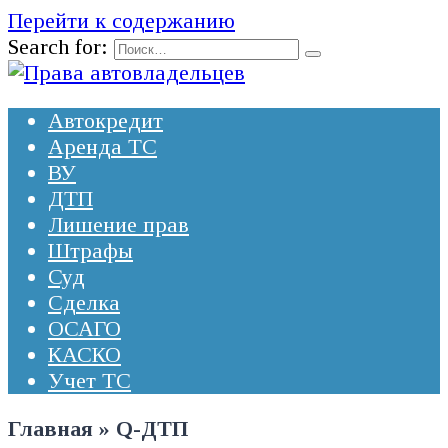
Перейти к содержанию
Search for:
Автокредит
Аренда ТС
ВУ
ДТП
Лишение прав
Штрафы
Суд
Сделка
ОСАГО
КАСКО
Учет ТС
Главная
»
Q-ДТП