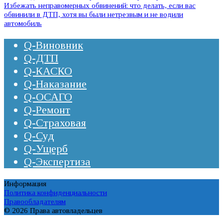
Избежать неправомерных обвинений: что делать, если вас
обвинили в ДТП, хотя вы были нетрезвым и не водили
автомобиль
Q-Виновник
Q-ДТП
Q-КАСКО
Q-Наказание
Q-ОСАГО
Q-Ремонт
Q-Страховая
Q-Суд
Q-Ущерб
Q-Экспертиза
Информация
Политика конфиденциальности
Правообладателям
© 2026 Права автовладельцев