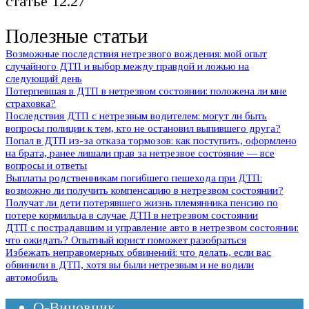
статье 12.27
Полезные статьи
Возможные последствия нетрезвого вождения: мой опыт
случайного ДТП и выбор между правдой и ложью на
следующий день
Потерпевшая в ДТП в нетрезвом состоянии: положена ли мне
страховка?
Последствия ДТП с нетрезвым водителем: могут ли быть
вопросы полиции к тем, кто не остановил выпившего друга?
Попал в ДТП из-за отказа тормозов: как поступить, оформлено
на брата, ранее лишали прав за нетрезвое состояние — все
вопросы и ответы
Выплаты родственникам погибшего пешехода при ДТП:
возможно ли получить компенсацию в нетрезвом состоянии?
Получат ли дети потерявшего жизнь племянника пенсию по
потере кормильца в случае ДТП в нетрезвом состоянии
ДТП с пострадавшим и управление авто в нетрезвом состоянии:
что ожидать? Опытный юрист поможет разобраться
Избежать неправомерных обвинений: что делать, если вас
обвинили в ДТП, хотя вы были нетрезвым и не водили
автомобиль
Q-Виновник