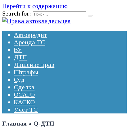
Перейти к содержанию
Search for:
Автокредит
Аренда ТС
ВУ
ДТП
Лишение прав
Штрафы
Суд
Сделка
ОСАГО
КАСКО
Учет ТС
Главная
»
Q-ДТП