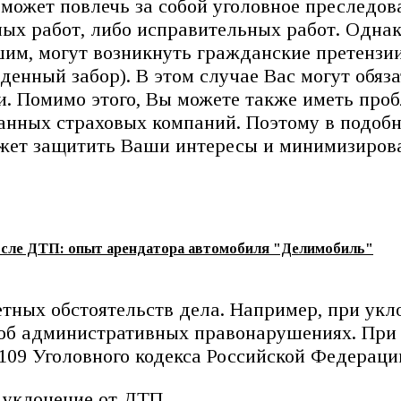
о может повлечь за собой уголовное преследо
ных работ, либо исправительных работ. Одна
им, могут возникнуть гражданские претензи
енный забор). В этом случае Вас могут обяз
. Помимо этого, Вы можете также иметь про
анных страховых компаний. Поэтому в подобн
жет защитить Ваши интересы и минимизирова
осле ДТП: опыт арендатора автомобиля "Делимобиль"
етных обстоятельств дела. Например, при ук
и об административных правонарушениях. При
109 Уголовного кодекса Российской Федераци
 уклонение от ДТП