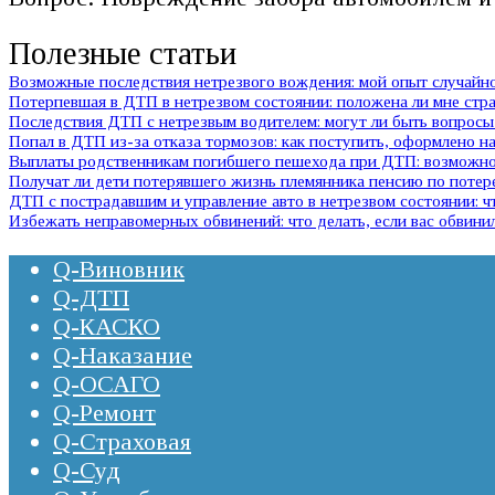
Полезные статьи
Возможные последствия нетрезвого вождения: мой опыт случай
Потерпевшая в ДТП в нетрезвом состоянии: положена ли мне стр
Последствия ДТП с нетрезвым водителем: могут ли быть вопросы 
Попал в ДТП из-за отказа тормозов: как поступить, оформлено на
Выплаты родственникам погибшего пешехода при ДТП: возможно 
Получат ли дети потерявшего жизнь племянника пенсию по потер
ДТП с пострадавшим и управление авто в нетрезвом состоянии:
Избежать неправомерных обвинений: что делать, если вас обвини
Q-Виновник
Q-ДТП
Q-КАСКО
Q-Наказание
Q-ОСАГО
Q-Ремонт
Q-Страховая
Q-Суд