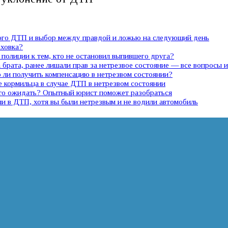
ного ДТП и выбор между правдой и ложью на следующий день
аховка?
полиции к тем, кто не остановил выпившего друга?
 брата, ранее лишали прав за нетрезвое состояние — все вопросы 
ли получить компенсацию в нетрезвом состоянии?
е кормильца в случае ДТП в нетрезвом состоянии
 что ожидать? Опытный юрист поможет разобраться
ли в ДТП, хотя вы были нетрезвым и не водили автомобиль