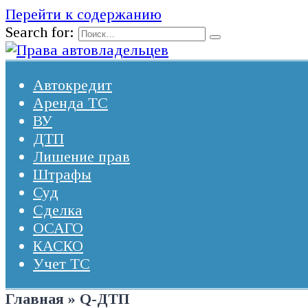
Перейти к содержанию
Search for:
Автокредит
Аренда ТС
ВУ
ДТП
Лишение прав
Штрафы
Суд
Сделка
ОСАГО
КАСКО
Учет ТС
Главная
»
Q-ДТП