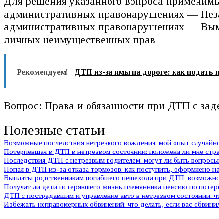
Для решения указанного вопроса применимы 
административных правонарушениях — Незак
административных правонарушениях — Вымо
личных неимущественных прав
Рекомендуем!
ДТП из-за ямы на дороге: как подать 
Вопрос: Права и обязанности при ДТП с за
Полезные статьи
Возможные последствия нетрезвого вождения: мой опыт случай
Потерпевшая в ДТП в нетрезвом состоянии: положена ли мне стр
Последствия ДТП с нетрезвым водителем: могут ли быть вопросы 
Попал в ДТП из-за отказа тормозов: как поступить, оформлено на
Выплаты родственникам погибшего пешехода при ДТП: возможно 
Получат ли дети потерявшего жизнь племянника пенсию по потер
ДТП с пострадавшим и управление авто в нетрезвом состоянии:
Избежать неправомерных обвинений: что делать, если вас обвини