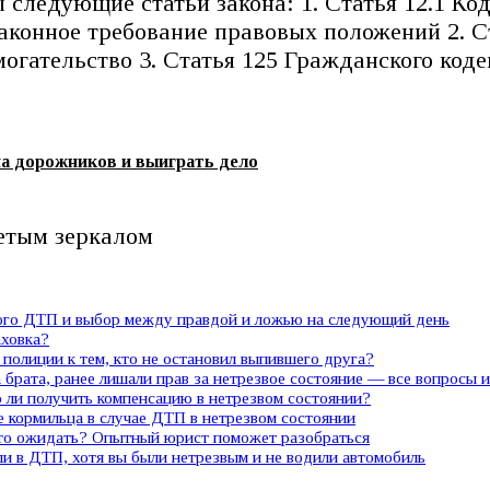
следующие статьи закона: 1. Статья 12.1 Ко
онное требование правовых положений 2. Ст
гательство 3. Статья 125 Гражданского код
на дорожников и выиграть дело
детым зеркалом
ного ДТП и выбор между правдой и ложью на следующий день
аховка?
полиции к тем, кто не остановил выпившего друга?
 брата, ранее лишали прав за нетрезвое состояние — все вопросы 
ли получить компенсацию в нетрезвом состоянии?
е кормильца в случае ДТП в нетрезвом состоянии
 что ожидать? Опытный юрист поможет разобраться
ли в ДТП, хотя вы были нетрезвым и не водили автомобиль